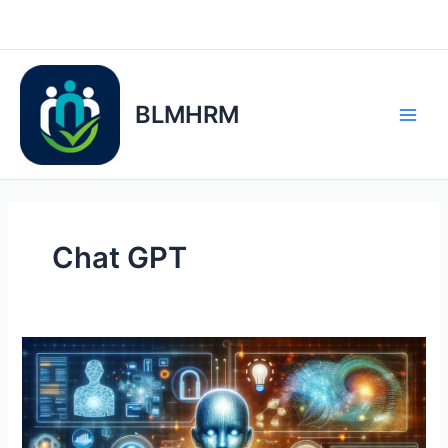
Ir
al
contenido
BLMHRM
Chat GPT