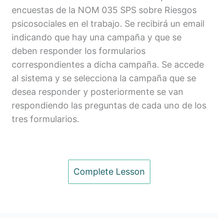
encuestas de la NOM 035 SPS sobre Riesgos
Aprobar Vacaciones y Ausencias
psicosociales en el trabajo. Se recibirá un email
Aprobar Tiempo Extra
indicando que hay una campaña y que se
deben responder los formularios
Consulta de Activos en Préstamo
correspondientes a dicha campaña. Se accede
Formularios de Teletrabajo NOM-037
al sistema y se selecciona la campaña que se
desea responder y posteriormente se van
Consulta de Documentos de la empresa
respondiendo las preguntas de cada uno de los
tres formularios.
Complete Lesson
Previous
Next
ete Lesson