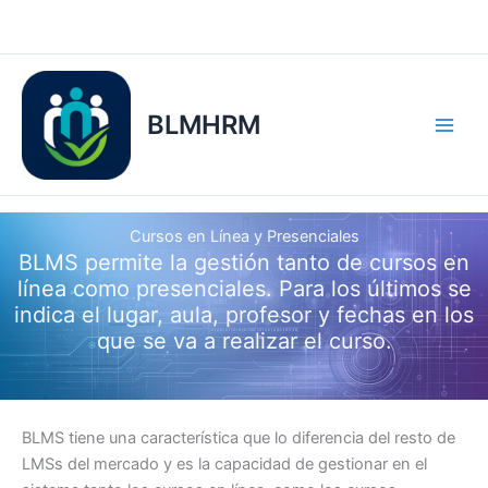
Ir
al
contenido
BLMHRM
Cursos en Línea y Presenciales
BLMS permite la gestión tanto de cursos en
línea como presenciales. Para los últimos se
indica el lugar, aula, profesor y fechas en los
que se va a realizar el curso.
BLMS tiene una característica que lo diferencia del resto de
LMSs del mercado y es la capacidad de gestionar en el