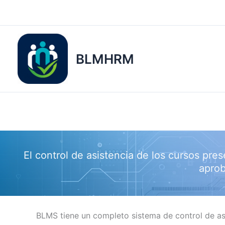
Ir
al
contenido
BLMHRM
El control de asistencia de los cursos pre
aprob
BLMS tiene un completo sistema de control de asi