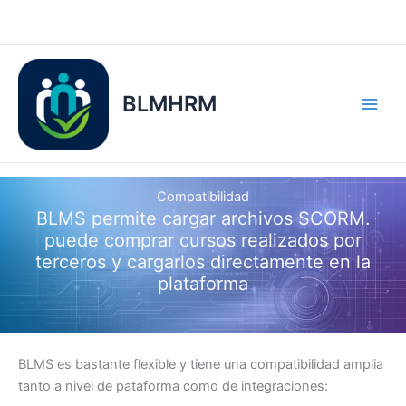
Ir
al
contenido
BLMHRM
Compatibilidad
BLMS permite cargar archivos SCORM.
puede comprar cursos realizados por
terceros y cargarlos directamente en la
plataforma
BLMS es bastante flexible y tiene una compatibilidad amplia
tanto a nivel de pataforma como de integraciones: